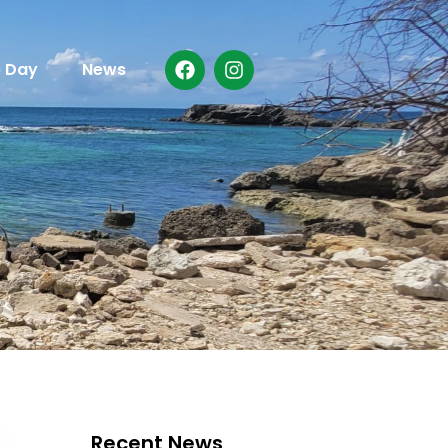
p Day
News
Recent News