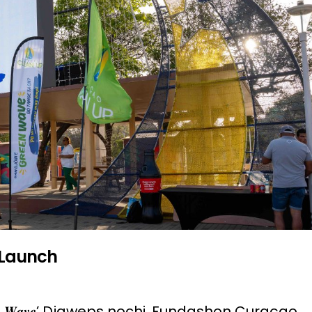
 Launch
𝒕𝒖 𝒅𝒊 ‘𝑮𝒓𝒆𝒆𝒏 𝑾𝒂𝒗𝒆’ Djaweps nochi, Fundashon Curaçao