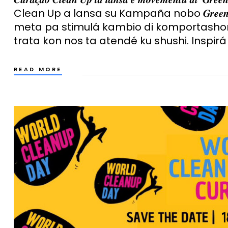
Clean Up a lansa su Kampaña nobo 𝑮𝒓𝒆𝒆𝒏
meta pa stimulá kambio di komportashon
trata kon nos ta atendé ku shushi. Inspirá
READ MORE