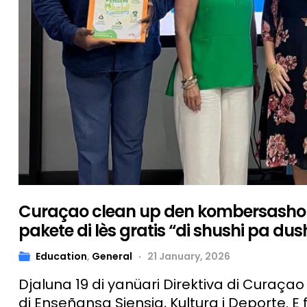
Curaçao clean up den kombersashon 
pakete di lès gratis “di shushi pa dus
Education
,
General
21 January, 2026
Djaluna 19 di yanüari Direktiva di Curaç
di Enseñansa Siensia, Kultura i Deporte. E 