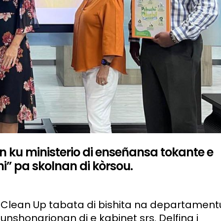
ku ministerio di enseñansa tokante e
hi” pa skolnan di kòrsou.
ao Clean Up tabata di bishita na departament
funshonarionan di e kabinet srs. Delfina i