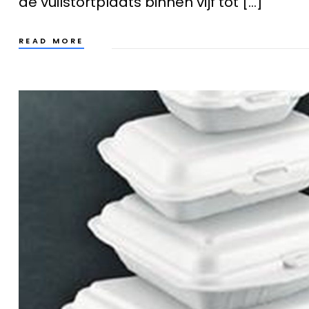
de vuilstortplaats binnen vijf tot […]
READ MORE