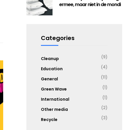
ermee, maar niet in de mondi
Categories
(9)
Cleanup
(4)
Education
(11)
General
(1)
Green Wave
(1)
International
(2)
Other media
(3)
Recycle