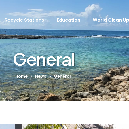
Recycle Stations
Education
World Clean U
General
Home
>
News
>
General