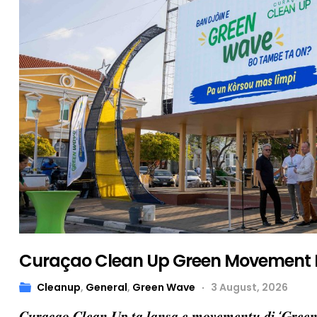
Curaçao Clean Up Green Movement
Cleanup
,
General
,
Green Wave
3 August, 2026
𝑪𝒖𝒓𝒂𝒄̧𝒂𝒐 𝑪𝒍𝒆𝒂𝒏 𝑼𝒑 𝒕𝒂 𝒍𝒂𝒏𝒔𝒂 𝒆 𝒎𝒐𝒗𝒆𝒎𝒆