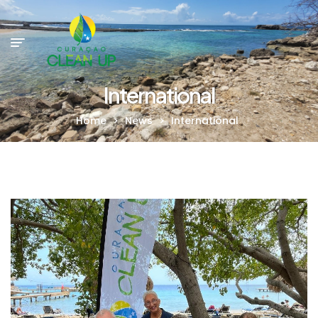
International
Home
>
News
>
International