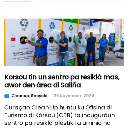
Korsou tin un sentro pa resiklá mas,
awor den área di Saliña
Cleanup
,
Recycle
26 November, 2024
Curaçao Clean Up huntu ku Ofisina di
Turismo di Kòrsou (CTB) ta inouguráun
sentro pa resiklá plèstik i aluminio na